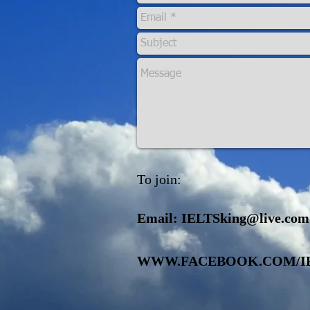
To join:
Email:
IELTSking@live.com
WWW.FACEBOOK.COM/I