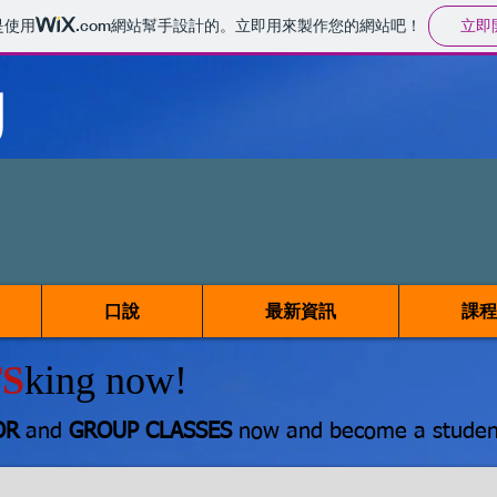
立即
是使用
.com
網站幫手設計的。立即用來製作您的網站吧！
g
口說
最新資訊
課程
TS
king now!
OR
and
GROUP CLASSES
now and become a student