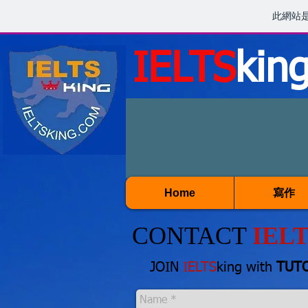
此網站
IELTS
kin
Home
寫作
CONTACT
IEL
JOIN
IELTS
king with
TUT